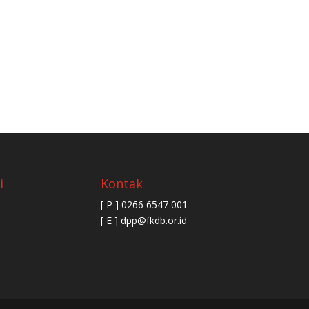
i
Kontak
[ P ] 0266 6547 001
[ E ] dpp@fkdb.or.id