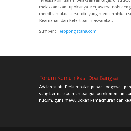
“Presisi Polri dalam pelaksanaan tugas di struk
melaksanakan tupoksinya. Kerjasama Polri de
memiliki makna tersendiri yang mencerminkan 
Keamanan dan Ketertiban masyarakat.”
Sumber :
Teropongistana.com
Forum Komunikasi Doa Bangsa
Adalah suatu Perkumpulan pribadi, pegawai, pe
yang bermaksud membangun perekonomian dan 
hukum, guna mewujudkan kemakmuran dan keadil