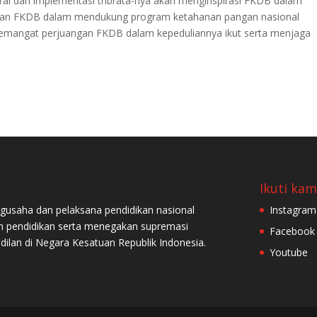
tural dan implementasi tribrata-nya akan menginspirasi FKDB dalam
ngan FKDB dalam mendukung program ketahanan pangan nasional
semangat perjuangan FKDB dalam kepeduliannya ikut serta menjaga
Ikuti kam
ngusaha dan pelaksana pendidikan nasional
Instagram
pendidikan serta menegakan supremasi
Facebook
an di Negara Kesatuan Republik Indonesia.
Youtube