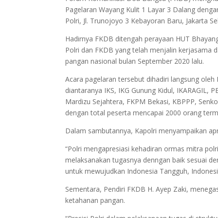
Pagelaran Wayang Kulit 1 Layar 3 Dalang de
Polri, Jl. Trunojoyo 3 Kebayoran Baru, Jakarta Sel
Hadirnya FKDB ditengah perayaan HUT Bhayang
Polri dan FKDB yang telah menjalin kerjasa
pangan nasional bulan September 2020 lalu.
Acara pagelaran tersebut dihadiri langsung oleh 
diantaranya IKS, IKG Gunung Kidul, IKARAGIL, 
Mardizu Sejahtera, FKPM Bekasi, KBPPP, Senko
dengan total peserta mencapai 2000 orang ter
Dalam sambutannya, Kapolri menyampaikan apres
“Polri mengapresiasi kehadiran ormas mitra po
melaksanakan tugasnya denngan baik sesuai de
untuk mewujudkan Indonesia Tangguh, Indonesi
Sementara, Pendiri FKDB H. Ayep Zaki, meneg
ketahanan pangan.