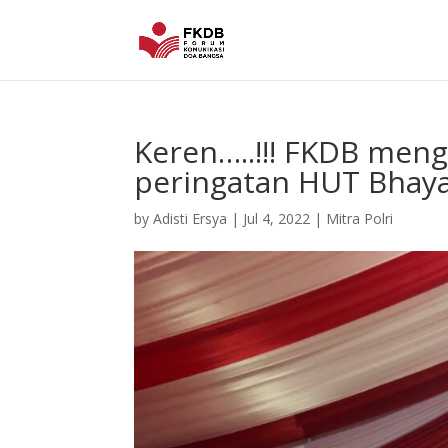
Keren…..!!! FKDB meng
peringatan HUT Bhaya
by
Adisti Ersya
|
Jul 4, 2022
|
Mitra Polri