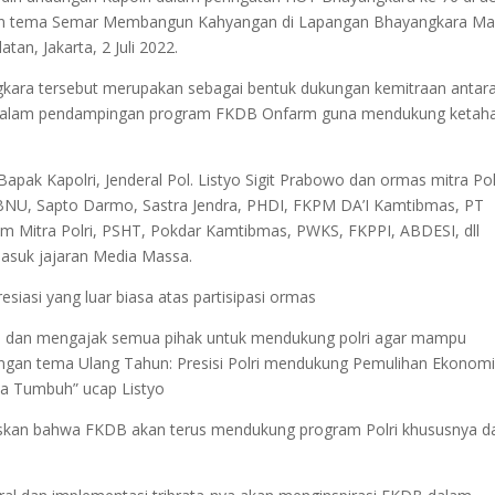
ngan tema Semar Membangun Kahyangan di Lapangan Bhayangkara M
atan, Jakarta, 2 Juli 2022.
kara tersebut merupakan sebagai bentuk dukungan kemitraan antar
ma dalam pendampingan program FKDB Onfarm guna mendukung ketah
Bapak Kapolri, Jenderal Pol. Listyo Sigit Prabowo dan ormas mitra Pol
PBNU, Sapto Darmo, Sastra Jendra, PHDI, FKPM DA’I Kamtibmas, PT
m Mitra Polri, PSHT, Pokdar Kamtibmas, PWKS, FKPPI, ABDESI, dll
masuk jajaran Media Massa.
iasi yang luar biasa atas partisipasi ormas
lri dan mengajak semua pihak untuk mendukung polri agar mampu
ngan tema Ulang Tahun: Presisi Polri mendukung Pemulihan Ekonom
a Tumbuh” ucap Listyo
askan bahwa FKDB akan terus mendukung program Polri khususnya d