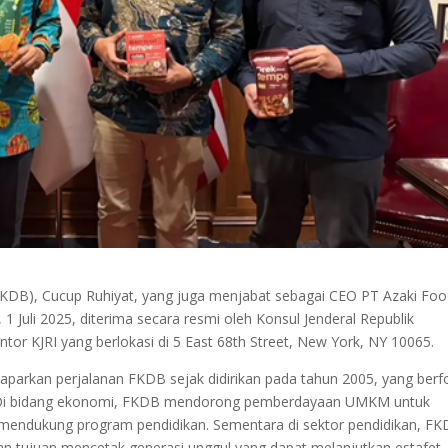
B), Cucup Ruhiyat, yang juga menjabat sebagai CEO PT Azaki Fo
1 Juli 2025, diterima secara resmi oleh Konsul Jenderal Republik
ntor KJRI yang berlokasi di 5 East 68th Street, New York, NY 10065.
parkan perjalanan FKDB sejak didirikan pada tahun 2005, yang berf
 Di bidang ekonomi, FKDB mendorong pemberdayaan UMKM untuk
mendukung program pendidikan. Sementara di sektor pendidikan, F
n tujuan mencetak generasi unggul yang dapat melanjutkan estafet