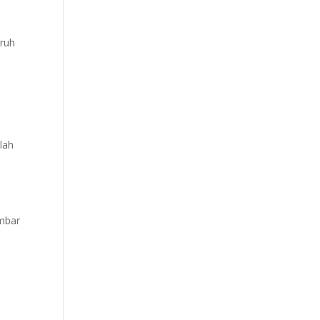
uruh
lah
n
embar